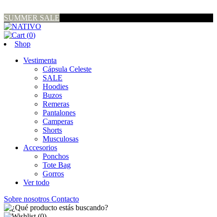
SUMMER SALE
(
0
)
Shop
Vestimenta
Cápsula Celeste
SALE
Hoodies
Buzos
Remeras
Pantalones
Camperas
Shorts
Musculosas
Accesorios
Ponchos
Tote Bag
Gorros
Ver todo
Sobre nosotros
Contacto
(
0
)