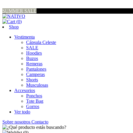
SUMMER SALE
(
0
)
Shop
Vestimenta
Cápsula Celeste
SALE
Hoodies
Buzos
Remeras
Pantalones
Camperas
Shorts
Musculosas
Accesorios
Ponchos
Tote Bag
Gorros
Ver todo
Sobre nosotros
Contacto
(
0
)