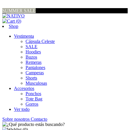
SUMMER SALE
(
0
)
Shop
Vestimenta
Cápsula Celeste
SALE
Hoodies
Buzos
Remeras
Pantalones
Camperas
Shorts
Musculosas
Accesorios
Ponchos
Tote Bag
Gorros
Ver todo
Sobre nosotros
Contacto
(
0
)