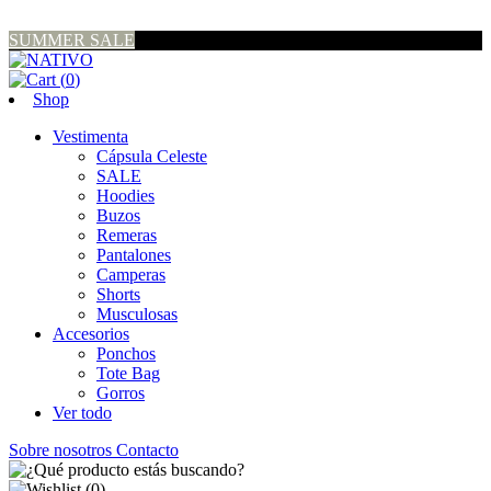
SUMMER SALE
(
0
)
Shop
Vestimenta
Cápsula Celeste
SALE
Hoodies
Buzos
Remeras
Pantalones
Camperas
Shorts
Musculosas
Accesorios
Ponchos
Tote Bag
Gorros
Ver todo
Sobre nosotros
Contacto
(
0
)