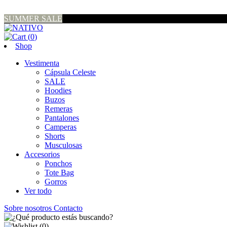
SUMMER SALE
(
0
)
Shop
Vestimenta
Cápsula Celeste
SALE
Hoodies
Buzos
Remeras
Pantalones
Camperas
Shorts
Musculosas
Accesorios
Ponchos
Tote Bag
Gorros
Ver todo
Sobre nosotros
Contacto
(
0
)