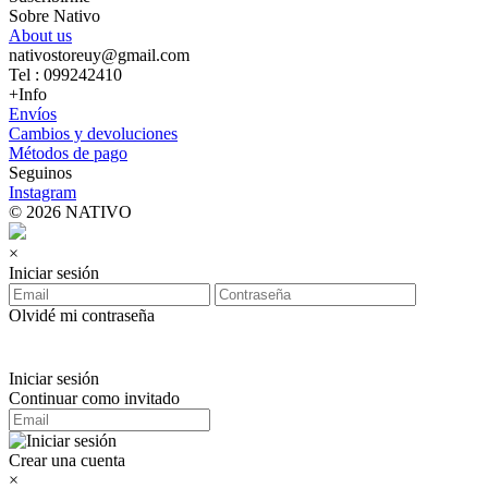
Sobre Nativo
About us
nativostoreuy@gmail.com
Tel : 099242410
+Info
Envíos
Cambios y devoluciones
Métodos de pago
Seguinos
Instagram
© 2026 NATIVO
×
Iniciar sesión
Olvidé mi contraseña
Iniciar sesión
Continuar como invitado
Crear una cuenta
×