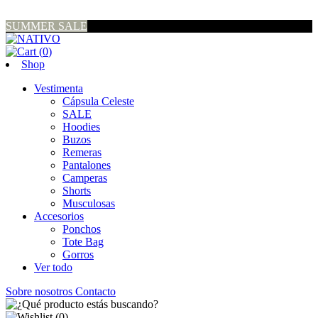
SUMMER SALE
(
0
)
Shop
Vestimenta
Cápsula Celeste
SALE
Hoodies
Buzos
Remeras
Pantalones
Camperas
Shorts
Musculosas
Accesorios
Ponchos
Tote Bag
Gorros
Ver todo
Sobre nosotros
Contacto
(
0
)