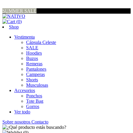
SUMMER SALE
(
0
)
Shop
Vestimenta
Cápsula Celeste
SALE
Hoodies
Buzos
Remeras
Pantalones
Camperas
Shorts
Musculosas
Accesorios
Ponchos
Tote Bag
Gorros
Ver todo
Sobre nosotros
Contacto
(
0
)