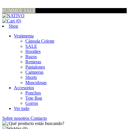
SUMMER SALE
(
0
)
Shop
Vestimenta
Cápsula Celeste
SALE
Hoodies
Buzos
Remeras
Pantalones
Camperas
Shorts
Musculosas
Accesorios
Ponchos
Tote Bag
Gorros
Ver todo
Sobre nosotros
Contacto
(
0
)