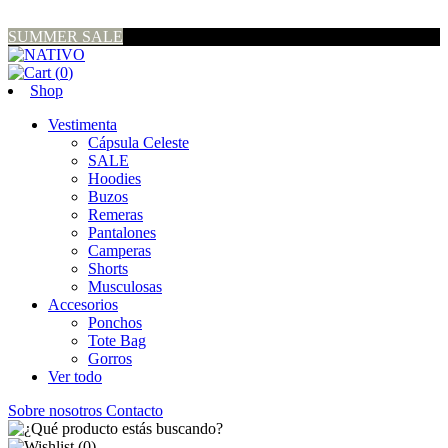
SUMMER SALE
(
0
)
Shop
Vestimenta
Cápsula Celeste
SALE
Hoodies
Buzos
Remeras
Pantalones
Camperas
Shorts
Musculosas
Accesorios
Ponchos
Tote Bag
Gorros
Ver todo
Sobre nosotros
Contacto
(
0
)