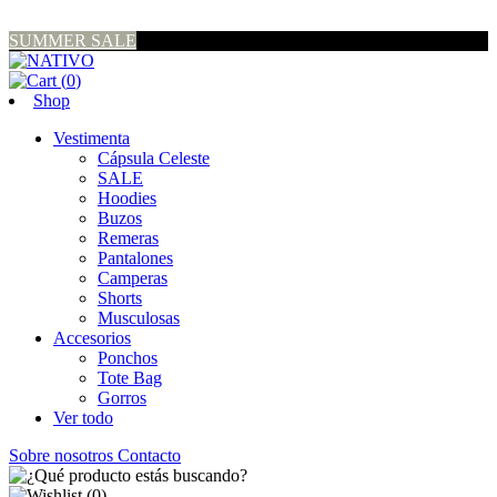
SUMMER SALE
(
0
)
Shop
Vestimenta
Cápsula Celeste
SALE
Hoodies
Buzos
Remeras
Pantalones
Camperas
Shorts
Musculosas
Accesorios
Ponchos
Tote Bag
Gorros
Ver todo
Sobre nosotros
Contacto
(
0
)