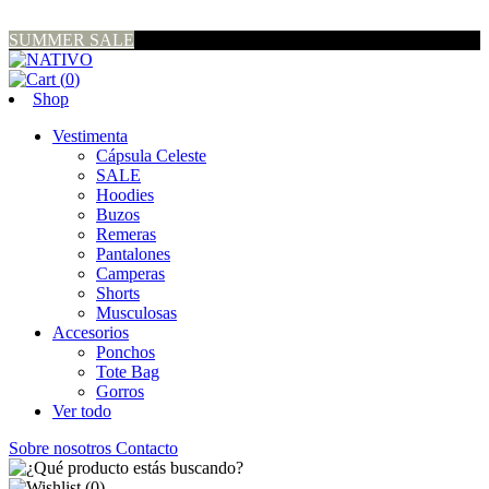
SUMMER SALE
(
0
)
Shop
Vestimenta
Cápsula Celeste
SALE
Hoodies
Buzos
Remeras
Pantalones
Camperas
Shorts
Musculosas
Accesorios
Ponchos
Tote Bag
Gorros
Ver todo
Sobre nosotros
Contacto
(
0
)