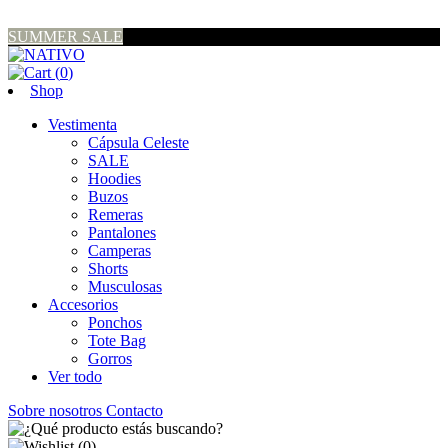
SUMMER SALE
(
0
)
Shop
Vestimenta
Cápsula Celeste
SALE
Hoodies
Buzos
Remeras
Pantalones
Camperas
Shorts
Musculosas
Accesorios
Ponchos
Tote Bag
Gorros
Ver todo
Sobre nosotros
Contacto
(
0
)