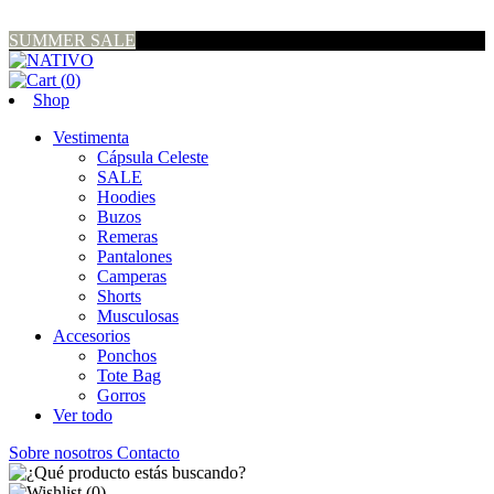
SUMMER SALE
(
0
)
Shop
Vestimenta
Cápsula Celeste
SALE
Hoodies
Buzos
Remeras
Pantalones
Camperas
Shorts
Musculosas
Accesorios
Ponchos
Tote Bag
Gorros
Ver todo
Sobre nosotros
Contacto
(
0
)