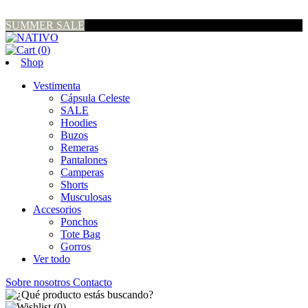
SUMMER SALE
(
0
)
Shop
Vestimenta
Cápsula Celeste
SALE
Hoodies
Buzos
Remeras
Pantalones
Camperas
Shorts
Musculosas
Accesorios
Ponchos
Tote Bag
Gorros
Ver todo
Sobre nosotros
Contacto
(
0
)