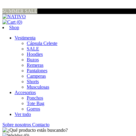
SUMMER SALE
(
0
)
Shop
Vestimenta
Cápsula Celeste
SALE
Hoodies
Buzos
Remeras
Pantalones
Camperas
Shorts
Musculosas
Accesorios
Ponchos
Tote Bag
Gorros
Ver todo
Sobre nosotros
Contacto
(
0
)