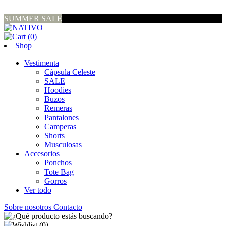
SUMMER SALE
(
0
)
Shop
Vestimenta
Cápsula Celeste
SALE
Hoodies
Buzos
Remeras
Pantalones
Camperas
Shorts
Musculosas
Accesorios
Ponchos
Tote Bag
Gorros
Ver todo
Sobre nosotros
Contacto
(
0
)