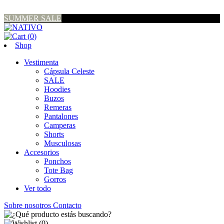
SUMMER SALE
(
0
)
Shop
Vestimenta
Cápsula Celeste
SALE
Hoodies
Buzos
Remeras
Pantalones
Camperas
Shorts
Musculosas
Accesorios
Ponchos
Tote Bag
Gorros
Ver todo
Sobre nosotros
Contacto
(
0
)