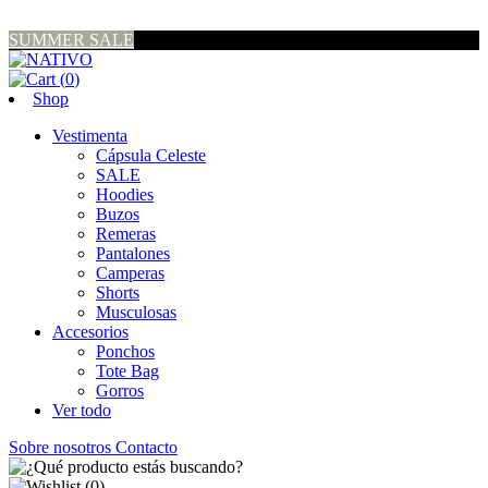
SUMMER SALE
(
0
)
Shop
Vestimenta
Cápsula Celeste
SALE
Hoodies
Buzos
Remeras
Pantalones
Camperas
Shorts
Musculosas
Accesorios
Ponchos
Tote Bag
Gorros
Ver todo
Sobre nosotros
Contacto
(
0
)