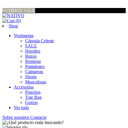
SUMMER SALE
(
0
)
Shop
Vestimenta
Cápsula Celeste
SALE
Hoodies
Buzos
Remeras
Pantalones
Camperas
Shorts
Musculosas
Accesorios
Ponchos
Tote Bag
Gorros
Ver todo
Sobre nosotros
Contacto
(
0
)