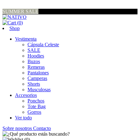
SUMMER SALE
(
0
)
Shop
Vestimenta
Cápsula Celeste
SALE
Hoodies
Buzos
Remeras
Pantalones
Camperas
Shorts
Musculosas
Accesorios
Ponchos
Tote Bag
Gorros
Ver todo
Sobre nosotros
Contacto
(
0
)