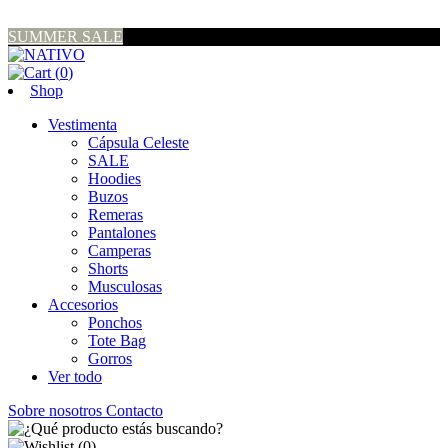
SUMMER SALE
(
0
)
Shop
Vestimenta
Cápsula Celeste
SALE
Hoodies
Buzos
Remeras
Pantalones
Camperas
Shorts
Musculosas
Accesorios
Ponchos
Tote Bag
Gorros
Ver todo
Sobre nosotros
Contacto
(
0
)