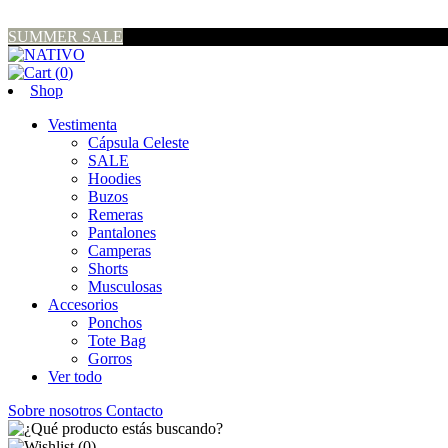
SUMMER SALE
(
0
)
Shop
Vestimenta
Cápsula Celeste
SALE
Hoodies
Buzos
Remeras
Pantalones
Camperas
Shorts
Musculosas
Accesorios
Ponchos
Tote Bag
Gorros
Ver todo
Sobre nosotros
Contacto
(
0
)