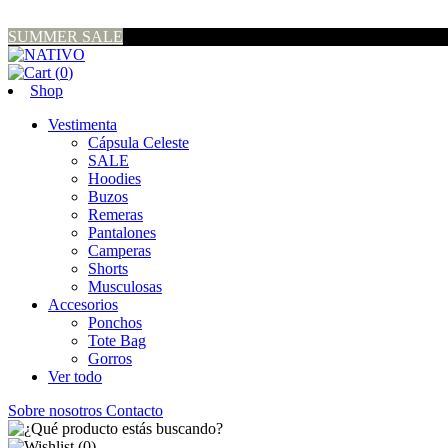
SUMMER SALE
(
0
)
Shop
Vestimenta
Cápsula Celeste
SALE
Hoodies
Buzos
Remeras
Pantalones
Camperas
Shorts
Musculosas
Accesorios
Ponchos
Tote Bag
Gorros
Ver todo
Sobre nosotros
Contacto
(
0
)