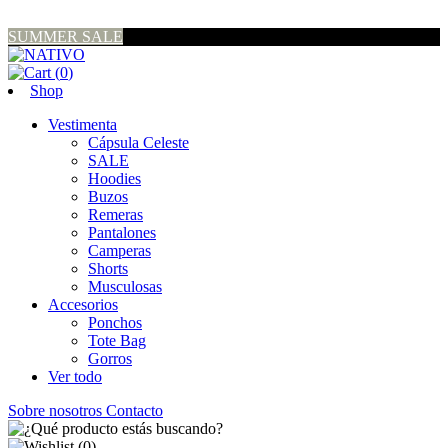
SUMMER SALE
(
0
)
Shop
Vestimenta
Cápsula Celeste
SALE
Hoodies
Buzos
Remeras
Pantalones
Camperas
Shorts
Musculosas
Accesorios
Ponchos
Tote Bag
Gorros
Ver todo
Sobre nosotros
Contacto
(
0
)