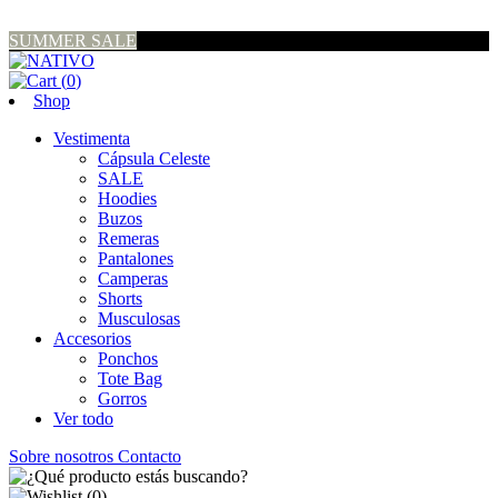
SUMMER SALE
(
0
)
Shop
Vestimenta
Cápsula Celeste
SALE
Hoodies
Buzos
Remeras
Pantalones
Camperas
Shorts
Musculosas
Accesorios
Ponchos
Tote Bag
Gorros
Ver todo
Sobre nosotros
Contacto
(
0
)