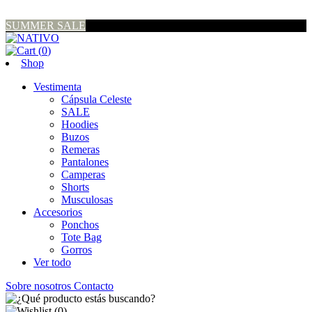
SUMMER SALE
(
0
)
Shop
Vestimenta
Cápsula Celeste
SALE
Hoodies
Buzos
Remeras
Pantalones
Camperas
Shorts
Musculosas
Accesorios
Ponchos
Tote Bag
Gorros
Ver todo
Sobre nosotros
Contacto
(
0
)