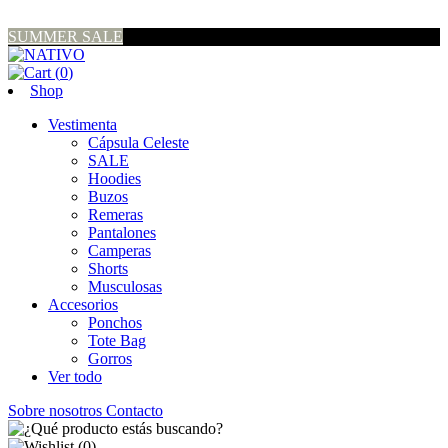
SUMMER SALE
(
0
)
Shop
Vestimenta
Cápsula Celeste
SALE
Hoodies
Buzos
Remeras
Pantalones
Camperas
Shorts
Musculosas
Accesorios
Ponchos
Tote Bag
Gorros
Ver todo
Sobre nosotros
Contacto
(
0
)