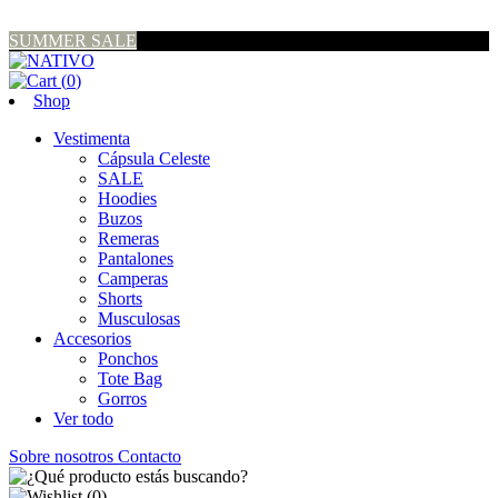
SUMMER SALE
(
0
)
Shop
Vestimenta
Cápsula Celeste
SALE
Hoodies
Buzos
Remeras
Pantalones
Camperas
Shorts
Musculosas
Accesorios
Ponchos
Tote Bag
Gorros
Ver todo
Sobre nosotros
Contacto
(
0
)