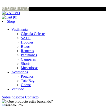
SUMMER SALE
(
0
)
Shop
Vestimenta
Cápsula Celeste
SALE
Hoodies
Buzos
Remeras
Pantalones
Camperas
Shorts
Musculosas
Accesorios
Ponchos
Tote Bag
Gorros
Ver todo
Sobre nosotros
Contacto
(
0
)