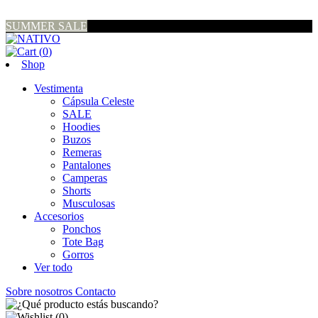
SUMMER SALE
(
0
)
Shop
Vestimenta
Cápsula Celeste
SALE
Hoodies
Buzos
Remeras
Pantalones
Camperas
Shorts
Musculosas
Accesorios
Ponchos
Tote Bag
Gorros
Ver todo
Sobre nosotros
Contacto
(
0
)