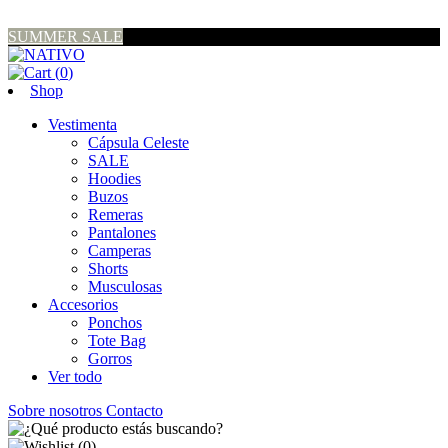
SUMMER SALE
(
0
)
Shop
Vestimenta
Cápsula Celeste
SALE
Hoodies
Buzos
Remeras
Pantalones
Camperas
Shorts
Musculosas
Accesorios
Ponchos
Tote Bag
Gorros
Ver todo
Sobre nosotros
Contacto
(
0
)