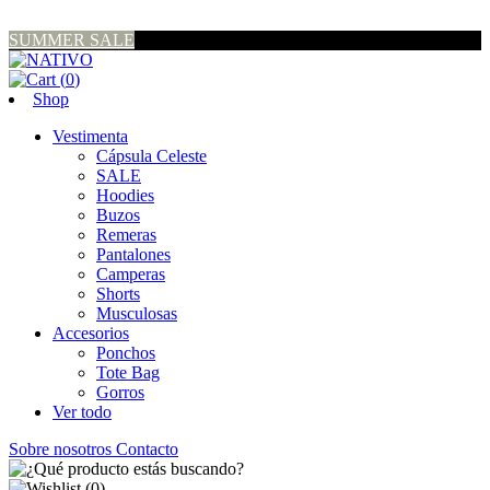
SUMMER SALE
(
0
)
Shop
Vestimenta
Cápsula Celeste
SALE
Hoodies
Buzos
Remeras
Pantalones
Camperas
Shorts
Musculosas
Accesorios
Ponchos
Tote Bag
Gorros
Ver todo
Sobre nosotros
Contacto
(
0
)