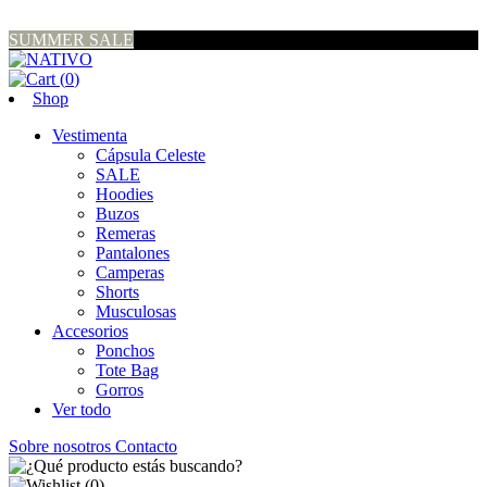
SUMMER SALE
(
0
)
Shop
Vestimenta
Cápsula Celeste
SALE
Hoodies
Buzos
Remeras
Pantalones
Camperas
Shorts
Musculosas
Accesorios
Ponchos
Tote Bag
Gorros
Ver todo
Sobre nosotros
Contacto
(
0
)