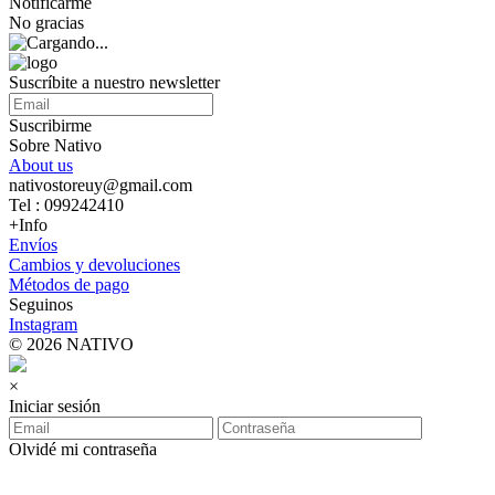
Notificarme
No gracias
Suscríbite a nuestro newsletter
Suscribirme
Sobre Nativo
About us
nativostoreuy@gmail.com
Tel : 099242410
+Info
Envíos
Cambios y devoluciones
Métodos de pago
Seguinos
Instagram
© 2026 NATIVO
×
Iniciar sesión
Olvidé mi contraseña