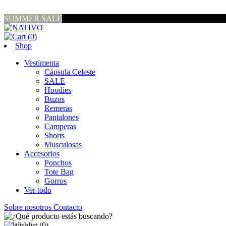
SUMMER SALE
(
0
)
Shop
Vestimenta
Cápsula Celeste
SALE
Hoodies
Buzos
Remeras
Pantalones
Camperas
Shorts
Musculosas
Accesorios
Ponchos
Tote Bag
Gorros
Ver todo
Sobre nosotros
Contacto
(
0
)