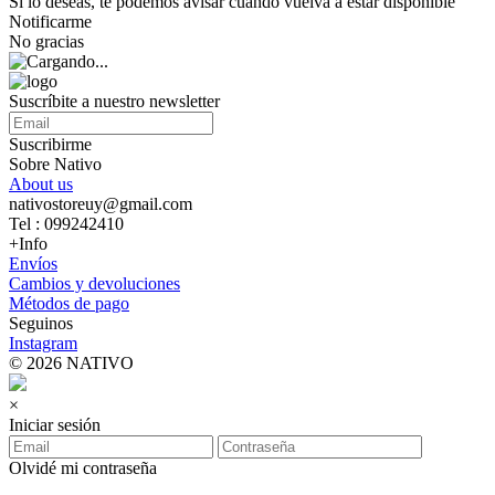
Si lo deseas, te podemos avisar cuando vuelva a estar disponible
Notificarme
No gracias
Suscríbite a nuestro newsletter
Suscribirme
Sobre Nativo
About us
nativostoreuy@gmail.com
Tel : 099242410
+Info
Envíos
Cambios y devoluciones
Métodos de pago
Seguinos
Instagram
© 2026 NATIVO
×
Iniciar sesión
Olvidé mi contraseña