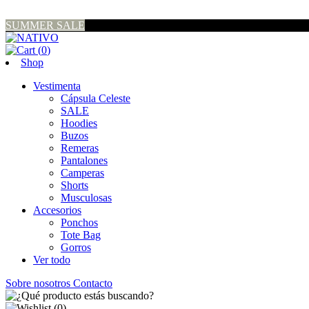
SUMMER SALE
(
0
)
Shop
Vestimenta
Cápsula Celeste
SALE
Hoodies
Buzos
Remeras
Pantalones
Camperas
Shorts
Musculosas
Accesorios
Ponchos
Tote Bag
Gorros
Ver todo
Sobre nosotros
Contacto
(
0
)