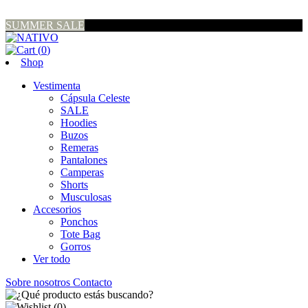
SUMMER SALE
(
0
)
Shop
Vestimenta
Cápsula Celeste
SALE
Hoodies
Buzos
Remeras
Pantalones
Camperas
Shorts
Musculosas
Accesorios
Ponchos
Tote Bag
Gorros
Ver todo
Sobre nosotros
Contacto
(
0
)