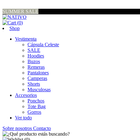
SUMMER SALE
(
0
)
Shop
Vestimenta
Cápsula Celeste
SALE
Hoodies
Buzos
Remeras
Pantalones
Camperas
Shorts
Musculosas
Accesorios
Ponchos
Tote Bag
Gorros
Ver todo
Sobre nosotros
Contacto
(
0
)