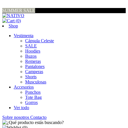
SUMMER SALE
(
0
)
Shop
Vestimenta
Cápsula Celeste
SALE
Hoodies
Buzos
Remeras
Pantalones
Camperas
Shorts
Musculosas
Accesorios
Ponchos
Tote Bag
Gorros
Ver todo
Sobre nosotros
Contacto
(
0
)