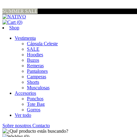
SUMMER SALE
(
0
)
Shop
Vestimenta
Cápsula Celeste
SALE
Hoodies
Buzos
Remeras
Pantalones
Camperas
Shorts
Musculosas
Accesorios
Ponchos
Tote Bag
Gorros
Ver todo
Sobre nosotros
Contacto
(
0
)