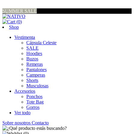
SUMMER SALE
(
0
)
Shop
Vestimenta
Cápsula Celeste
SALE
Hoodies
Buzos
Remeras
Pantalones
Camperas
Shorts
Musculosas
Accesorios
Ponchos
Tote Bag
Gorros
Ver todo
Sobre nosotros
Contacto
(
0
)