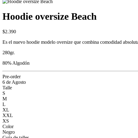
Hoodie oversize Beach
$2.390
Es el nuevo hoodie modelo oversize que combina comodidad absoluta co
280gr.
80% Algodón
Pre-order
6 de Agosto
Talle
S
M
L
XL
XXL
XS
Color
Negro
Guía de talles