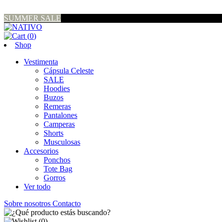
SUMMER SALE
(
0
)
Shop
Vestimenta
Cápsula Celeste
SALE
Hoodies
Buzos
Remeras
Pantalones
Camperas
Shorts
Musculosas
Accesorios
Ponchos
Tote Bag
Gorros
Ver todo
Sobre nosotros
Contacto
(
0
)