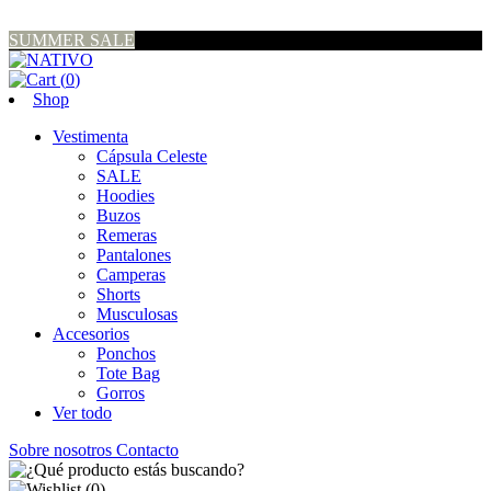
SUMMER SALE
(
0
)
Shop
Vestimenta
Cápsula Celeste
SALE
Hoodies
Buzos
Remeras
Pantalones
Camperas
Shorts
Musculosas
Accesorios
Ponchos
Tote Bag
Gorros
Ver todo
Sobre nosotros
Contacto
(
0
)