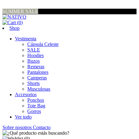
SUMMER SALE
(
0
)
Shop
Vestimenta
Cápsula Celeste
SALE
Hoodies
Buzos
Remeras
Pantalones
Camperas
Shorts
Musculosas
Accesorios
Ponchos
Tote Bag
Gorros
Ver todo
Sobre nosotros
Contacto
(
0
)