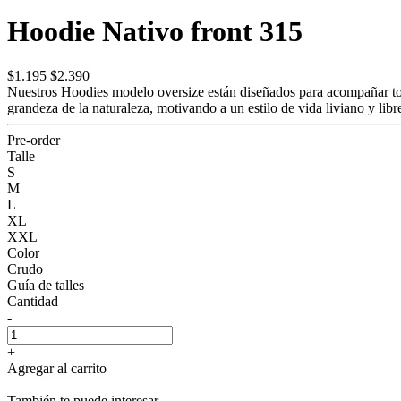
Hoodie Nativo front 315
$1.195
$2.390
Nuestros Hoodies modelo oversize están diseñados para acompañar todo
grandeza de la naturaleza, motivando a un estilo de vida liviano y 
Pre-order
Talle
S
M
L
XL
XXL
Color
Crudo
Guía de talles
Cantidad
-
+
Agregar al carrito
También te puede interesar