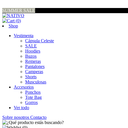
SUMMER SALE
(
0
)
Shop
Vestimenta
Cápsula Celeste
SALE
Hoodies
Buzos
Remeras
Pantalones
Camperas
Shorts
Musculosas
Accesorios
Ponchos
Tote Bag
Gorros
Ver todo
Sobre nosotros
Contacto
(
0
)