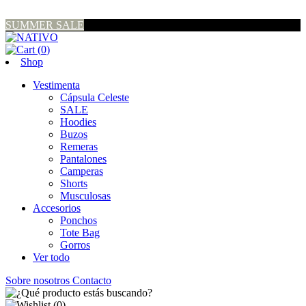
SUMMER SALE
(
0
)
Shop
Vestimenta
Cápsula Celeste
SALE
Hoodies
Buzos
Remeras
Pantalones
Camperas
Shorts
Musculosas
Accesorios
Ponchos
Tote Bag
Gorros
Ver todo
Sobre nosotros
Contacto
(
0
)