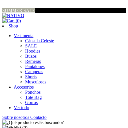
SUMMER SALE
(
0
)
Shop
Vestimenta
Cápsula Celeste
SALE
Hoodies
Buzos
Remeras
Pantalones
Camperas
Shorts
Musculosas
Accesorios
Ponchos
Tote Bag
Gorros
Ver todo
Sobre nosotros
Contacto
(
0
)