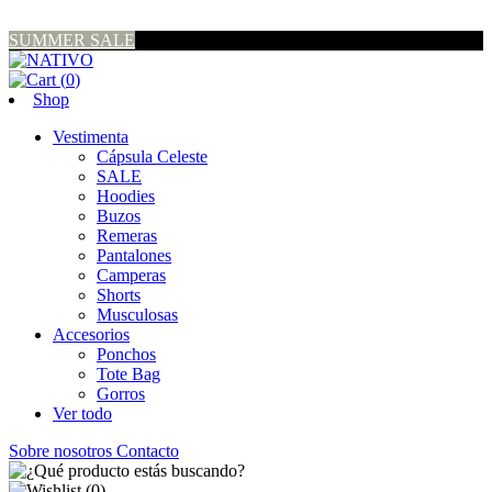
SUMMER SALE
(
0
)
Shop
Vestimenta
Cápsula Celeste
SALE
Hoodies
Buzos
Remeras
Pantalones
Camperas
Shorts
Musculosas
Accesorios
Ponchos
Tote Bag
Gorros
Ver todo
Sobre nosotros
Contacto
(
0
)