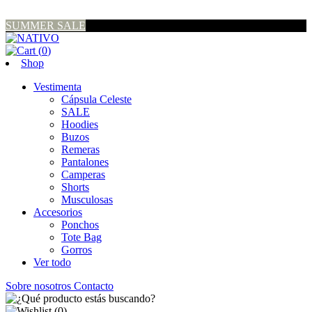
SUMMER SALE
(
0
)
Shop
Vestimenta
Cápsula Celeste
SALE
Hoodies
Buzos
Remeras
Pantalones
Camperas
Shorts
Musculosas
Accesorios
Ponchos
Tote Bag
Gorros
Ver todo
Sobre nosotros
Contacto
(
0
)