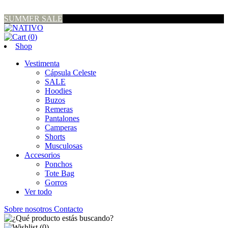
SUMMER SALE
(
0
)
Shop
Vestimenta
Cápsula Celeste
SALE
Hoodies
Buzos
Remeras
Pantalones
Camperas
Shorts
Musculosas
Accesorios
Ponchos
Tote Bag
Gorros
Ver todo
Sobre nosotros
Contacto
(
0
)