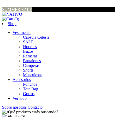
SUMMER SALE
(
0
)
Shop
Vestimenta
Cápsula Celeste
SALE
Hoodies
Buzos
Remeras
Pantalones
Camperas
Shorts
Musculosas
Accesorios
Ponchos
Tote Bag
Gorros
Ver todo
Sobre nosotros
Contacto
(
0
)